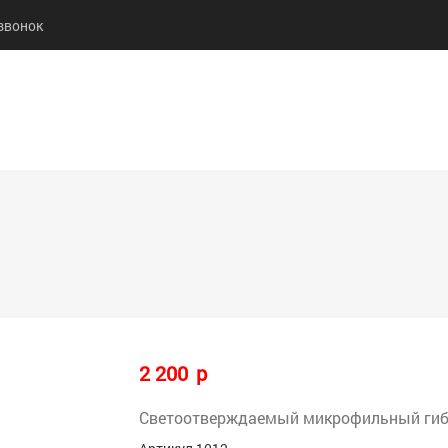
звонок
АЛОГ
БРЕНДЫ
КУПИТЬ
ОПЛАТА
ДОСТА
2 200
p
Cветоотверждаемый микрофильный гиб