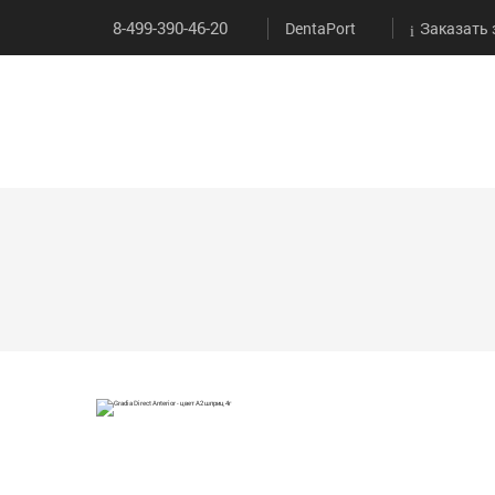
8-499-390-46-20
DentaPort
Заказать 
КАТ