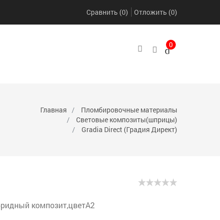
Сравнить (
0
)
Отложить
(
0
)
0
ВКА
Главная
Пломбировочные материалы
Световые композиты(шприцы)
Gradia Direct (Градия Директ)
ридный композит,цветА2