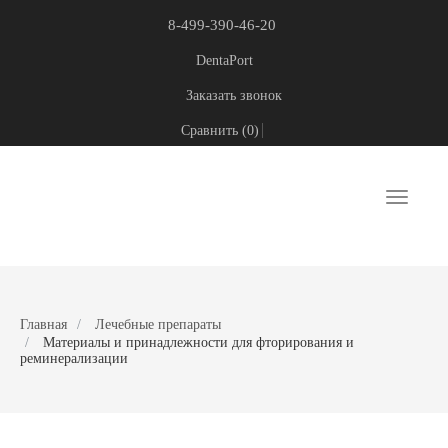
8-499-390-46-20
DentaPort
Заказать звонок
Сравнить (
0
)
Toggle
navigati
Главная
Лечебные препараты
Материалы и принадлежности для фторирования и
реминерализации