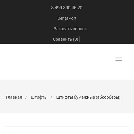
8-499-390-46-20
DentaPort
Заказать звонок
Сравнить (
0
)
Toggle
navigat
Главная
Штифты
Штифты бумажные (абсорберы)